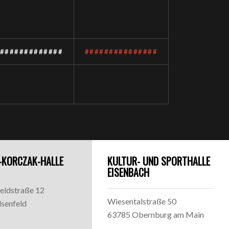
#############
###############
-KORCZAK-HALLE
KULTUR- UND SPORTHALLE
EISENBACH
ldstraße 12
Wiesentalstraße 50
lsenfeld
63785 Obernburg am Main