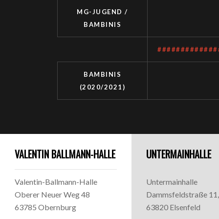
MG-JUGEND /
BAMBINIS
#############
BAMBINIS
(2020/2021)
VALENTIN BALLMANN-HALLE
UNTERMAINHALLE
Valentin-Ballmann-Halle
Untermainhalle
Oberer Neuer Weg 48
Dammsfeldstraße 11,
63785 Obernburg
63820 Elsenfeld