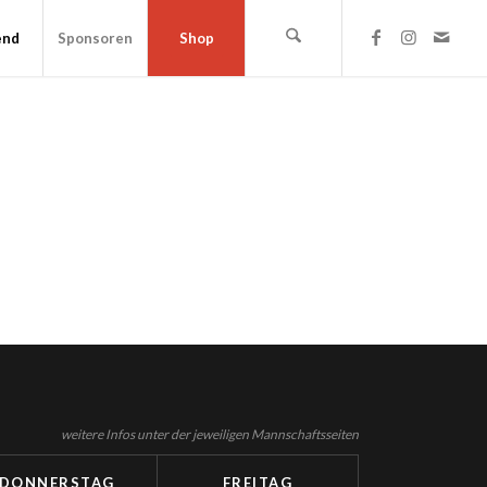
end
Sponsoren
Shop
weitere Infos unter der jeweiligen Mannschaftsseiten
DONNERSTAG
FREITAG