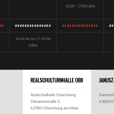
16:00 – 17:00 (JKH)
##
###############
###############
##
16.30 Uhr bis 17.30 Uhr
(VBH)
REALSCHULTURNHALLE OBB
JANUSZ
Realschulhalle Obernburg
Dammsfe
Dekaneistraße 2,
63820 E
63785 Obernburg am Main