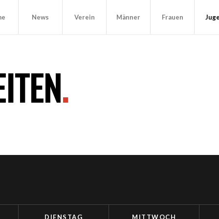
me
News
Verein
Männer
Frauen
Jug
EITEN
.
DIENSTAG
MITTWOCH