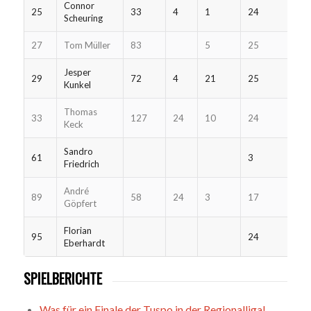
Connor
25
33
4
1
24
Scheuring
27
Tom Müller
83
5
25
Jesper
29
72
4
21
25
Kunkel
Thomas
33
127
24
10
24
Keck
Sandro
61
3
Friedrich
André
89
58
24
3
17
Göpfert
Florian
95
24
Eberhardt
SPIELBERICHTE
Was für ein Finale der Tuspo in der Regionalliga!