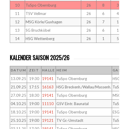
10
TuSpo Obernburg
26
8
3
11
TSV Vellmar
26
6
4
12
MSG Körle/Guxhagen
26
7
1
13
SG Bruchköbel
26
6
1
14
HSG Wettenberg
26
1
5
KALENDER SAISON 2025/26
DATUM
ZEIT
HALLE
HEIM
GAST
13.09.25
19:30
19141
TuSpo Obernburg
HSG Wett
21.09.25
17:15
16163
HSG Breckenh./Wallau/Massenh.
TuSpo Ob
27.09.25
18:30
19141
TuSpo Obernburg
MSG Körl
04.10.25
19:00
11110
GSV Eintr. Baunatal
TuSpo Ob
18.10.25
19:00
19141
TuSpo Obernburg
ESG Gens
25.10.25
19:00
19121
TV Gr.-Umstadt
TuSpo Ob
02.11.25
17:30
19141
TuSpo Obernburg
HSG Gr.-