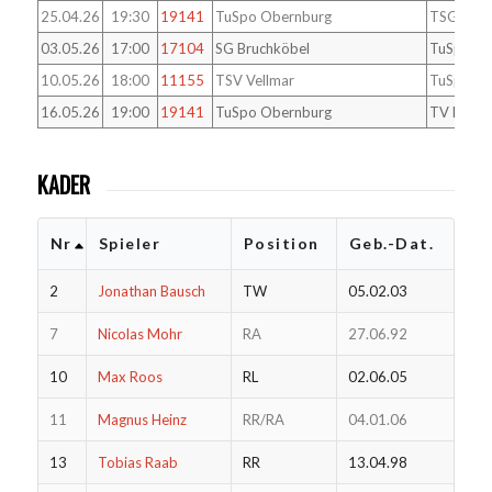
25.04.26
19:30
19141
TuSpo Obernburg
TSG Offe
03.05.26
17:00
17104
SG Bruchköbel
TuSpo Ob
10.05.26
18:00
11155
TSV Vellmar
TuSpo Ob
16.05.26
19:00
19141
TuSpo Obernburg
TV Hütten
KADER
Nr
Spieler
Position
Geb.-Dat.
2
Jonathan Bausch
TW
05.02.03
7
Nicolas Mohr
RA
27.06.92
10
Max Roos
RL
02.06.05
11
Magnus Heinz
RR/RA
04.01.06
13
Tobias Raab
RR
13.04.98