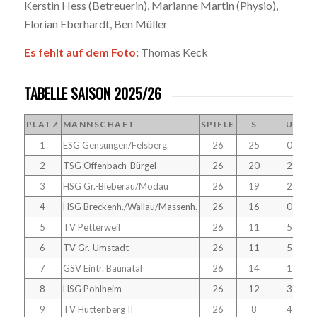
Kerstin Hess (Betreuerin), Marianne Martin (Physio),
Florian Eberhardt, Ben Müller
Es fehlt auf dem Foto:
Thomas Keck
TABELLE SAISON 2025/26
PLATZ
MANNSCHAFT
SPIELE
S
U
1
ESG Gensungen/Felsberg
26
25
0
2
TSG Offenbach-Bürgel
26
20
2
3
HSG Gr.-Bieberau/Modau
26
19
2
4
HSG Breckenh./Wallau/Massenh.
26
16
0
5
TV Petterweil
26
11
5
6
TV Gr.-Umstadt
26
11
5
7
GSV Eintr. Baunatal
26
14
1
8
HSG Pohlheim
26
12
3
9
TV Hüttenberg II
26
8
4