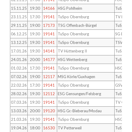
15.11.25
19:30
14166
HSG Pohlheim
TuSpo Ob
23.11.25
17:30
19141
TuSpo Obernburg
TV Petter
29.11.25
19:00
17173
TSG Offenbach-Bürgel
TuSpo Ob
06.12.25
19:30
19141
TuSpo Obernburg
SG Bruch
13.12.25
19:30
19141
TuSpo Obernburg
TSV Vell
17.01.26
19:30
14141
TV Hüttenberg II
TuSpo Ob
24.01.26
20:00
14177
HSG Wettenberg
TuSpo Ob
01.02.26
17:30
19141
TuSpo Obernburg
HSG Brec
07.02.26
19:00
12117
MSG Körle/Guxhagen
TuSpo Ob
22.02.26
17:30
19141
TuSpo Obernburg
GSV Eintr
28.02.26
19:30
12112
ESG Gensungen/Felsberg
TuSpo Ob
07.03.26
19:30
19141
TuSpo Obernburg
TV Gr.-U
13.03.26
20:00
19120
HSG Gr.-Bieberau/Modau
TuSpo Ob
21.03.26
19:30
19141
TuSpo Obernburg
HSG Pohl
19.04.26
18:00
16530
TV Petterweil
TuSpo Ob