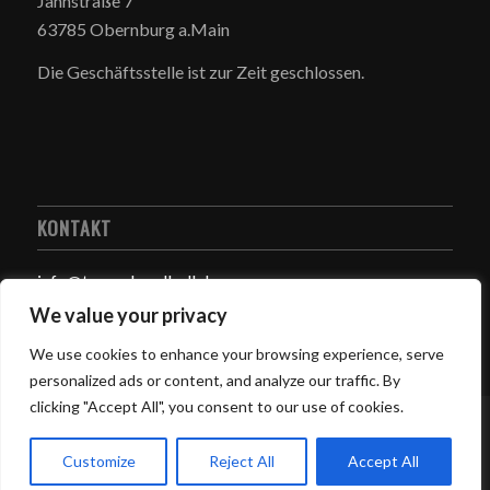
Jahnstraße 7
63785 Obernburg a.Main
Die Geschäftsstelle ist zur Zeit geschlossen.
KONTAKT
info@tuspo-handball.de
We value your privacy
We use cookies to enhance your browsing experience, serve
personalized ads or content, and analyze our traffic. By
clicking "Accept All", you consent to our use of cookies.
© Copyright - TUSPO Obernburg Handball -
Impressum
-
Datenschutzerklärung
powered by
RosRosKaparros
Customize
Reject All
Accept All