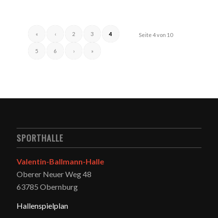
«
‹
2
3
4
Seite 4 von 10
5
6
›
»
SPORTHALLE
Valentin-Ballmann-Halle
Oberer Neuer Weg 48
63785 Obernburg
Hallenspielplan