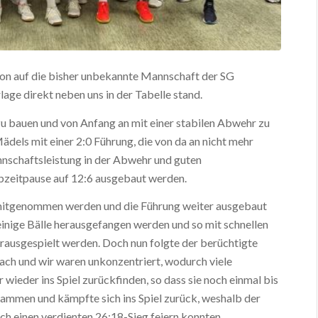
son auf die bisher unbekannte Mannschaft der SG
lage direkt neben uns in der Tabelle stand.
zu bauen und von Anfang an mit einer stabilen Abwehr zu
dels mit einer 2:0 Führung, die von da an nicht mehr
nschaftsleistung in der Abwehr und guten
bzeitpause auf 12:6 ausgebaut werden.
t mitgenommen werden und die Führung weiter ausgebaut
nige Bälle herausgefangen werden und so mit schnellen
erausgespielt werden. Doch nun folgte der berüchtigte
ach und wir waren unkonzentriert, wodurch viele
r wieder ins Spiel zurückfinden, so dass sie noch einmal bis
ammen und kämpfte sich ins Spiel zurück, weshalb der
ich einen verdienten 26:18-Sieg feiern konnten.