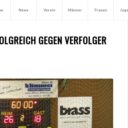
me
News
Verein
Männer
Frauen
Jug
FOLGREICH GEGEN VERFOLGER