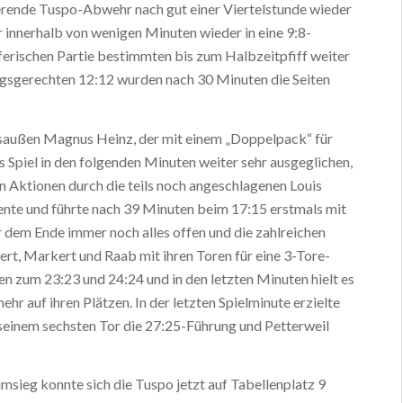
ierende Tuspo-Abwehr nach gut einer Viertelstunde wieder
 innerhalb von wenigen Minuten wieder in eine 9:8-
erischen Partie bestimmten bis zum Halbzeitpfiff weiter
ungsgerechten 12:12 wurden nach 30 Minuten die Seiten
tsaußen Magnus Heinz, der mit einem „Doppelpack“ für
 Spiel in den folgenden Minuten weiter sehr ausgeglichen,
 Aktionen durch die teils noch angeschlagenen Louis
nte und führte nach 39 Minuten beim 17:15 erstmals mit
 dem Ende immer noch alles offen und die zahlreichen
rt, Markert und Raab mit ihren Toren für eine 3-Tore-
en zum 23:23 und 24:24 und in den letzten Minuten hielt es
hr auf ihren Plätzen. In der letzten Spielminute erzielte
 seinem sechsten Tor die 27:25-Führung und Petterweil
ieg konnte sich die Tuspo jetzt auf Tabellenplatz 9