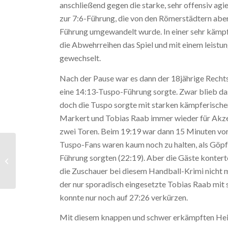
anschließend gegen die starke, sehr offensiv ag
zur 7:6-Führung, die von den Römerstädtern aber
Führung umgewandelt wurde. In einer sehr kämpf
die Abwehrreihen das Spiel und mit einem leist
gewechselt.
Nach der Pause war es dann der 18jährige Rech
eine 14:13-Tuspo-Führung sorgte. Zwar blieb das
doch die Tuspo sorgte mit starken kämpferischen
Markert und Tobias Raab immer wieder für Akze
zwei Toren. Beim 19:19 war dann 15 Minuten vor
Tuspo-Fans waren kaum noch zu halten, als Göpfe
Auswärtsniederlage der
Führung sorgten (22:19). Aber die Gäste kontert
Männer 2 beim
die Zuschauer bei diesem Handball-Krimi nicht me
Tabellenführer
der nur sporadisch eingesetzte Tobias Raab mit
konnte nur noch auf 27:26 verkürzen.
Mit diesem knappen und schwer erkämpften Heims