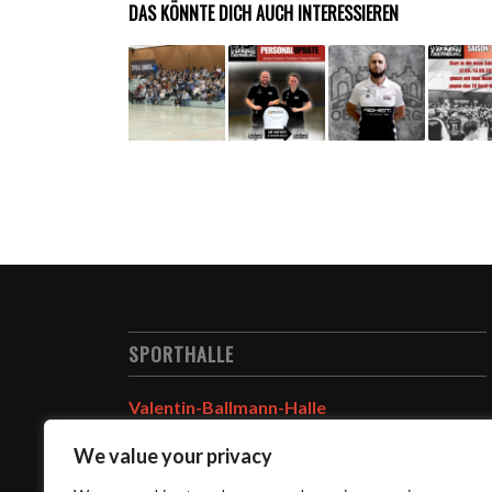
DAS KÖNNTE DICH AUCH INTERESSIEREN
SPORTHALLE
Valentin-Ballmann-Halle
Oberer Neuer Weg 48
We value your privacy
63785 Obernburg