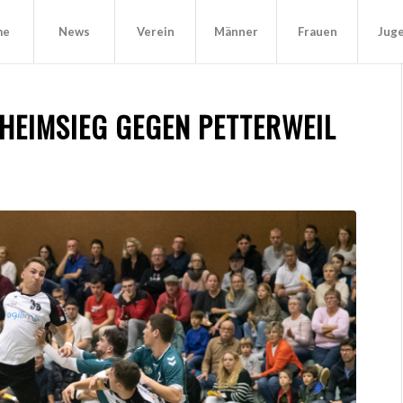
me
News
Verein
Männer
Frauen
Jug
HEIMSIEG GEGEN PETTERWEIL