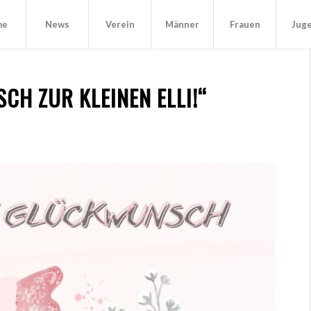
me
News
Verein
Männer
Frauen
Jug
H ZUR KLEINEN ELLI!“