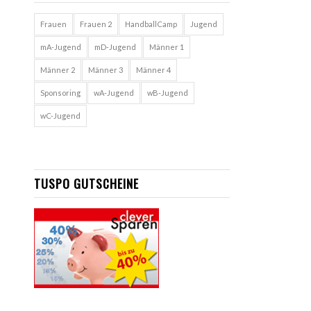
Frauen
Frauen 2
HandballCamp
Jugend
mA-Jugend
mD-Jugend
Männer 1
Männer 2
Männer 3
Männer 4
Sponsoring
wA-Jugend
wB-Jugend
wC-Jugend
TUSPO GUTSCHEINE