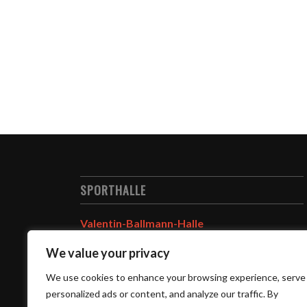
SPORTHALLE
Valentin-Ballmann-Halle
Oberer Neuer Weg 48
We value your privacy
63785 Obernburg
We use cookies to enhance your browsing experience, serve
Hallenspielplan
personalized ads or content, and analyze our traffic. By